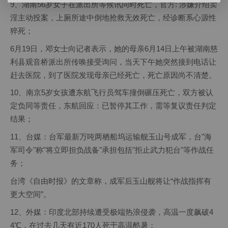
9、湖南56岁女子在派出所等候讯问时死亡，官方: 涉嫌介绍卖
淫主动投案，上厕所途中倒地抢救无效死亡，经诊断系心源性
猝死；
6月19日，邓女士向记者表示，她的母亲6月14日上午被湖南慈
利县观音桥派出所传唤接受询问，当天下午她突然接到电话让
赶去医院，到了医院发现母亲已经死亡，死亡原因尚不清楚。
10、南京5岁女孩遭东航飞行员驾车撞倒碾压死亡，双方被认
定负同等责任，东航回应：已暂停其工作，需等复议责任判定
结果；
11、台媒：台军最新万吨两栖船坞运输舰玉山号成军，台"海
军司令"称"将立即担负战备"承担包括"拒止武力犯台"等作战任
务；
台湾《自由时报》的文章称，成军后玉山舰将让“作战指挥有
更大空间”。
12、外媒：印度北部持续遭受极端热浪侵袭，高温一度飙破4
4℃，在过去几天有近170人死于高温酷暑；