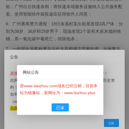
贴；广州出台快递条例：将快递末端服务设施纳入公共服务配
套。使用智能快件箱投递应征得收件人同意；
6、广州番禺警方通报：19日洛溪村某出租屋发现3具尸体，分
别为38岁、36岁和29岁男子，现场发现1个装有木炭灰烟的铁
桶，系一氧化碳中毒死亡，排除他杀；
7、一中国女游客称遭马尔代夫高档酒店管家性侵，当地警方
迟迟不推进该案调查。涉事酒店回应：严肃对待此类指控，和
公告
旅客保持沟通，中方使馆：已联系相关部门调查；
网站公告
原搜莱州信息网（www.slaizhou.com）已经停止运营！
一名中国女游客在马尔代夫丽思卡尔顿度假酒店遭受性侵，但
此网站已经下线，本站目前为镜像站，用于用户查询历史资
酒店和马尔代夫警方对此案调查进展缓慢。中国驻马尔代夫领
原www.slaizhou.com域名已经注销，目前本
料！
事馆已介入此事，要求相关方面严肃对待报案，并查明真相。
站为镜像站，新网址为：www.laizhou.plus
如有信息发布需求请前往新网站
⬇
⬇
⬇
此事件引发了关于旅游安全和性侵保护的广泛讨论。
（
www.LaiZhou.Plus
）莱州信息网发布。
8、河南焦作师专食堂烤鱼被指现蛆虫，该校后勤：市监局已
已读
点此发布信息
介入；河南两兄妹从小区29楼通风管道口坠亡，家属称事发地
无警示标识，物业: 通往顶楼的入口属安全通道，无法封闭；
OK