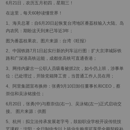
6月21日，农历五月初四，星期三！
在这里，每天60秒读懂世界！
1、海关总署：自6月20日起恢复台湾地区番荔枝输入大陆。岛
内农民：期盼这天到来已等近3年；
图为番荔枝果农。图片来源：台湾《旺报》
2、中国铁路7月1日起实行新的列车运行图：扩大京津城际铁
路和广深港高铁运能，成都坐高铁可直通香港；
3、网传内蒙古一公职人员吸毒被抓2次，如今仍上班，涉事单
位：已处理过，开除党籍降工资，当普通工作人员在用；
4、阿里集团宣布换帅：张勇9月10日卸任董事长和CEO，蔡
崇信和吴泳铭接任；
6月20日，张勇(中)与蔡崇信(右一)、吴泳铭(左一)正式启动交
接。 图片来源：供图
5、杭州：拟立法传承发展老字号，鼓励职业学校开设传统技
艺课程；沈阳：全日制中专以上毕业生购房可享受全额契税补