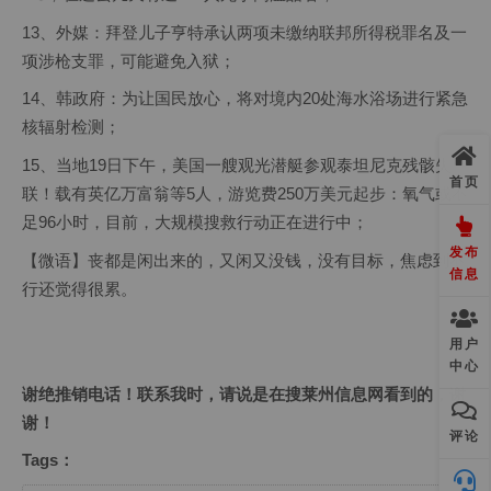
13、外媒：拜登儿子亨特承认两项未缴纳联邦所得税罪名及一
项涉枪支罪，可能避免入狱；
14、韩政府：为让国民放心，将对境内20处海水浴场进行紧急
核辐射检测；
15、当地19日下午，美国一艘观光潜艇参观泰坦尼克残骸失
首页
联！载有英亿万富翁等5人，游览费250万美元起步：氧气或不
足96小时，目前，大规模搜救行动正在进行中；
发布
【微语】丧都是闲出来的，又闲又没钱，没有目标，焦虑到不
信息
行还觉得很累。
用户
中心
谢绝推销电话！联系我时，请说是在搜莱州信息网看到的，谢
谢！
评论
Tags：