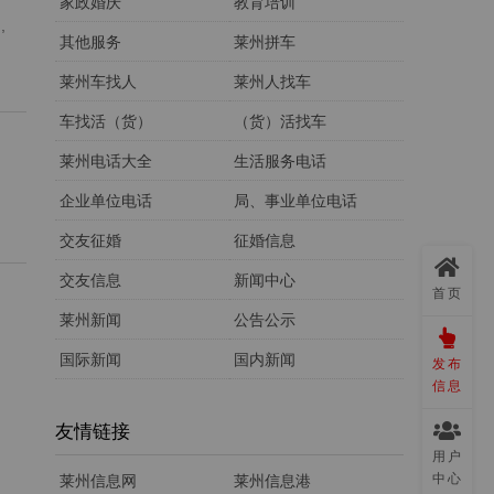
家政婚庆
教育培训
,
其他服务
莱州拼车
莱州车找人
莱州人找车
车找活（货）
（货）活找车
莱州电话大全
生活服务电话
企业单位电话
局、事业单位电话
交友征婚
征婚信息
交友信息
新闻中心
首页
莱州新闻
公告公示
国际新闻
国内新闻
发布
信息
友情链接
用户
中心
莱州信息网
莱州信息港