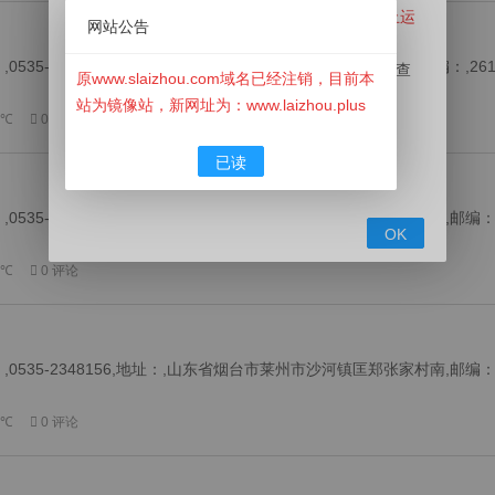
原搜莱州信息网（www.slaizhou.com）已经停止运
网站公告
营！
35-2899068,地址：,山东省烟台市莱州市驿道镇刘家洼村,邮编：,26
此网站已经下线，本站目前为镜像站，用于用户查
原www.slaizhou.com域名已经注销，目前本
询历史资料！
站为镜像站，新网址为：www.laizhou.plus
 ℃
0 评论
如有信息发布需求请前往新网站
⬇
⬇
⬇
（
www.LaiZhou.Plus
）莱州信息网发布。
已读
点此发布信息
535-2501608,地址：,山东省烟台市莱州市郭家店镇泥沟子村北,邮编：
OK
 ℃
0 评论
535-2348156,地址：,山东省烟台市莱州市沙河镇匡郑张家村南,邮编：
 ℃
0 评论