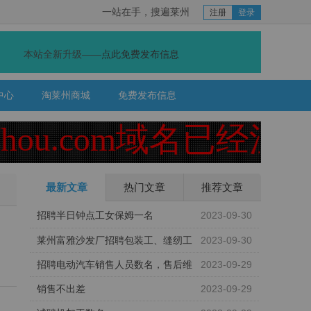
一站在手，搜遍莱州
注册
登录
本站全新升级——
点此免费发布信息
中心
淘莱州商城
免费发布信息
zhou.com域名已经注销！
最新文章
热门文章
推荐文章
招聘半日钟点工女保姆一名
2023-09-30
莱州富雅沙发厂招聘包装工、缝纫工
2023-09-30
招聘电动汽车销售人员数名，售后维
2023-09-29
修工数名
销售不出差
2023-09-29