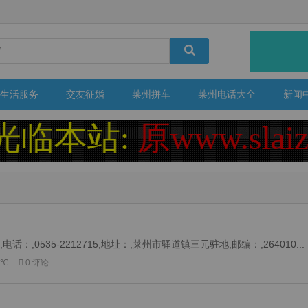
生活服务
交友征婚
莱州拼车
莱州电话大全
新闻
临本站:
原www.slai
0535-2212715,地址：,莱州市驿道镇三元驻地,邮编：,264010...
 ℃
0 评论