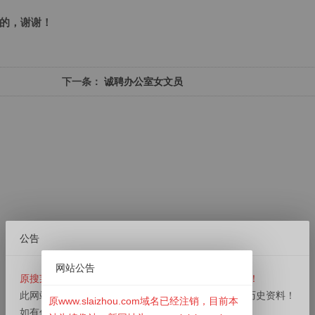
的，谢谢！
下一条：
诚聘办公室女文员
公告
网站公告
原搜莱州信息网（www.slaizhou.com）已经停止运营！
此网站已经下线，本站目前为镜像站，用于用户查询历史资料！
原www.slaizhou.com域名已经注销，目前本
如有信息发布需求请前往新网站
⬇
⬇
⬇