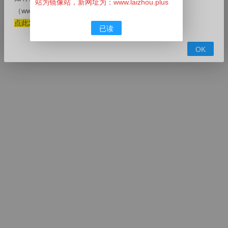
站为镜像站，新网址为：www.laizhou.plus
（
www.LaiZhou.Plus
）莱州信息网发布。
点此发布信息
已读
OK