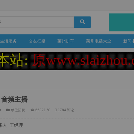
生活服务
交友征婚
莱州拼车
莱州电话大全
新闻
:
原www.slaizhou
音频主播
9
单位招聘
65321 ℃
1784 评论
联系人 王经理