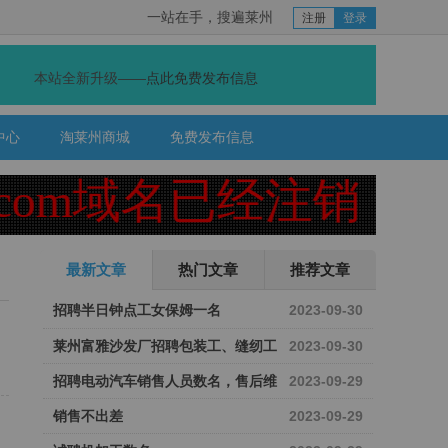
一站在手，搜遍莱州
注册
登录
本站全新升级——
点此免费发布信息
中心
淘莱州商城
免费发布信息
.com域名已经注销！
目
最新文章
热门文章
推荐文章
招聘半日钟点工女保姆一名
2023-09-30
莱州富雅沙发厂招聘包装工、缝纫工
2023-09-30
招聘电动汽车销售人员数名，售后维
2023-09-29
修工数名
销售不出差
2023-09-29