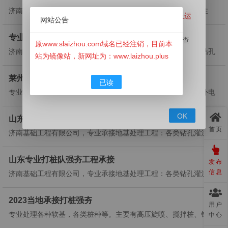
将继续秉承客户至上、、合作共赢理念为各界朋友服务。电话130...
济南基础工程有限公司，专业承接地基处理工程：各类钻孔灌注
原搜莱州信息网（www.slaizhou.com）已经停止运
网站公告
桩、强夯、软地基加固桩、桩基劳务等业务，合作共赢。共赢热
营！
线：13082733609...
专业地基处理工程承接
此网站已经下线，本站目前为镜像站，用于用户查
原www.slaizhou.com域名已经注销，目前本
济南专业公司承接地基处理工程：灌注桩、软地基处理、各类钻孔
询历史资料！
站为镜像站，新网址为：www.laizhou.plus
桩、抗浮锚杆。抗浮锚杆，是建筑工程地下结构抗浮措施的一种。
如有信息发布需求请前往新网站
⬇
⬇
⬇
抗浮锚杆，指的是抵抗其上建筑物向上移位而设置的结构构件，与
（
www.LaiZhou.Plus
）莱州信息网发布。
莱州水电上门维修
已读
地下水位高低及变化情况有关，与抗压桩受力方向相反。联系电话1
点此发布信息
专业水电暖按装维修，免砸砖修补室内卫生间漏水。承接室内外电
308...
器线路改造，灯具开关按装维修，线路故障排查及维修，商场水电
改造，工厂电器设备维修，配电盘plc控制箱等。给排水安装维修，
OK
山东钻孔桩强夯施工
水管阀门按裝，打水钻孔等。免砸瓷砖修补卫生间防水。微电同号:
首页
济南基础工程有限公司，专业承接地基处理工程：各类钻孔灌注
1...
桩、强夯、软地基加固桩、桩基劳务等业务，合作共赢。共赢热
线：13082733609...
山东专业打桩队强夯工程承接
发布
信息
济南基础工程有限公司，专业承接地基处理工程：各类钻孔灌注
桩、强夯、软地基加固桩、桩基劳务等业务，合作共赢。...
2023当地承接打桩强夯
用户
专业处理各种软基，各类桩种等。主要有高压旋喷、搅拌桩、钢管
中心
桩、锚杆锚索、各种基坑疑难杂症等。以信誉求生存，以质量谋发