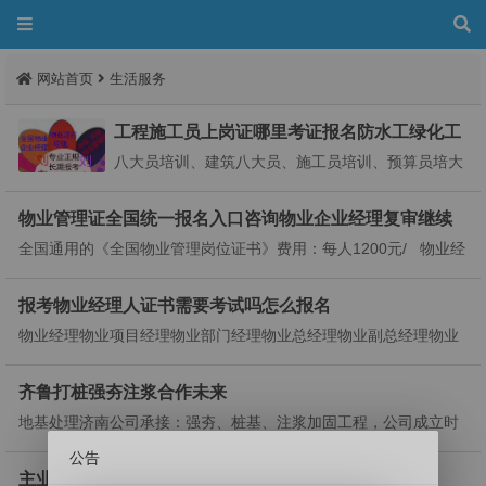
网站首页
生活服务
工程施工员上岗证哪里考证报名防水工绿化工
农艺师花卉园艺师高级物业
八大员培训、建筑八大员、施工员培训、预算员培大
员，监理工程师上岗证网上考试 网上培训施工员：
(土建/电气/市政训、质量员培训、安全员培训、材料
物业管理证全国统一报名入口咨询物业企业经理复审继续
员培训、机械员训、测量员培训、资料员培训、监八
教育物业管理师高级项目经理
全国通用的《全国物业管理岗位证书》费用：每人1200元/ 物业经
大员培训、建筑八大员、施工员培训、预算员培训、
理培训物业项目经理培训物业管理员报名物业经理报名报考物业管
质量员...
理师报考条件报考条件培训机修钳工报考要求电工报名老师刘老师
报考物业经理人证书需要考试吗怎么报名
老师，团报价优物业经理培训物业项目经理管理员报考时间全国...
物业经理物业项目经理物业部门经理物业总经理物业副总经理物业
管理员物业经理助理物业管理师报名咨询刘老师物业评估师报名条
件报考要求费用咨询刘老师刘老师报名优惠周期:一个月左右!（25-
齐鲁打桩强夯注浆合作未来
30天）报名咨询刘老师报名条件：物业管理从业人...
地基处理济南公司承接：强夯、桩基、注浆加固工程，公‌‌司成立时
间早，技术实力强，多台类设备。公司成立来已经承接大小工程数
公告
十项，客户满意率高，公司经营灵活深受业主与项目方好评。公司
主业承接山东地基打桩强夯