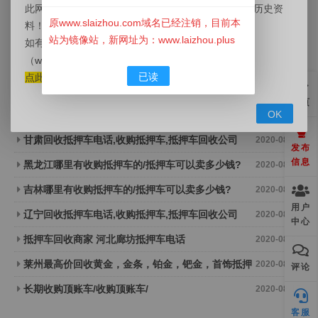
此网站已经下线，本站目前为镜像站，用于用户查询历史资
下一条：
联邦椅转让
原www.slaizhou.com域名已经注销，目前本
料！
猜你喜欢
站为镜像站，新网址为：www.laizhou.plus
如有信息发布需求请前往新网站
⬇
⬇
⬇
（
www.LaiZhou.Plus
）莱州信息网发布。
求购二手板房
2023-02-21
已读
点此发布信息
收购苹果iphnoe12pro背光源液晶排线马达
2020-10-26
首页
OK
大量回收苹果12摄像头尾插排线背光源
2020-10-26
甘肃回收抵押车电话,收购抵押车,抵押车回收公司
2020-08-26
发布
信息
黑龙江哪里有收购抵押车的/抵押车可以卖多少钱?
2020-08-26
吉林哪里有收购抵押车的/抵押车可以卖多少钱?
2020-08-26
用户
辽宁回收抵押车电话,收购抵押车,抵押车回收公司
2020-08-26
中心
抵押车回收商家 河北廊坊抵押车电话
2020-08-23
莱州最高价回收黄金，金条，铂金，钯金，首饰抵押
2020-08-18
评论
24小时提供上门回收业务
长期收购顶账车/收购顶账车/
2020-08-17
客服