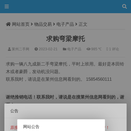
网站首页
物品交易
电子产品
正文
求购弯梁摩托
莱州二手网
2023-02-21
电子产品
985 ℃
1 评论
求购一辆八九成新二手弯梁摩托，平时上班用。最好是本田铃
木或者豪爵，发动机没问题。
联系我时，请说是在莱州信息网看到的。 15854560111
谢绝推销电话！联系我时，请说是在搜莱州信息网看到的，谢
谢！
公告
Tags：
求购
，
弯梁
，
摩托
，
上一条：
单间出租，拎包入住
网站公告
原搜莱州信息网（www.slaizhou.com）已经停止运营！