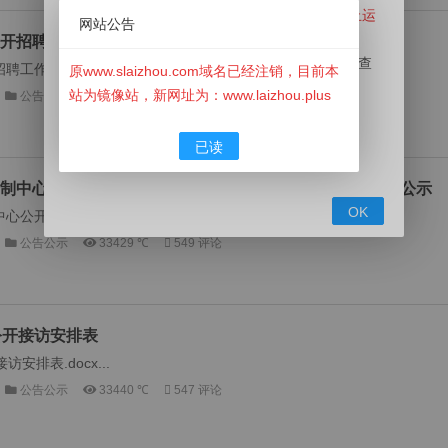
原搜莱州信息网（www.slaizhou.com）已经停止运
网站公告
营！
位公开招聘工作人员（综合类）拟聘用人员公示（第一批）
此网站已经下线，本站目前为镜像站，用于用户查
招聘工作人员（综合类）拟聘用人员公示（第一批）.pdf...
原www.slaizhou.com域名已经注销，目前本
询历史资料！
站为镜像站，新网址为：www.laizhou.plus
公告公示
33235 ℃
520 评论
如有信息发布需求请前往新网站
⬇
⬇
⬇
（
www.LaiZhou.Plus
）莱州信息网发布。
已读
点此发布信息
防控制中心公开招聘劳务派遣人员（驾驶员岗位）拟招聘人员公示
OK
心公开招聘劳务派遣人员（驾驶员岗位）拟招聘人员公示.xlsx...
公告公示
33429 ℃
549 评论
导公开接访安排表
安排表.docx...
公告公示
33440 ℃
547 评论