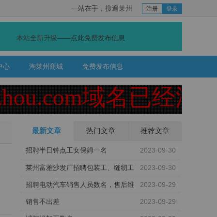
一站在手，搜遍莱州
注册
登录
本站全新升级——
点此免费发布信息
中心
淘莱州商城
免费发布信息
hou.com域名已经注销！
最新文章
热门文章
推荐文章
招聘半日钟点工女保姆一名
2023-09-30
莱州富雅沙发厂招聘包装工、缝纫工
2023-09-30
招聘电动汽车销售人员数名，售后维
2023-09-29
修工数名
销售不出差
2023-09-29