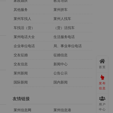
家政婚庆
教育培训
其他服务
莱州拼车
，
莱州车找人
莱州人找车
车找活（货）
（货）活找车
莱州电话大全
生活服务电话
企业单位电话
局、事业单位电话
交友征婚
征婚信息
交友信息
新闻中心
首页
莱州新闻
公告公示
国际新闻
国内新闻
发布
信息
友情链接
用户
中心
莱州信息网
莱州信息港