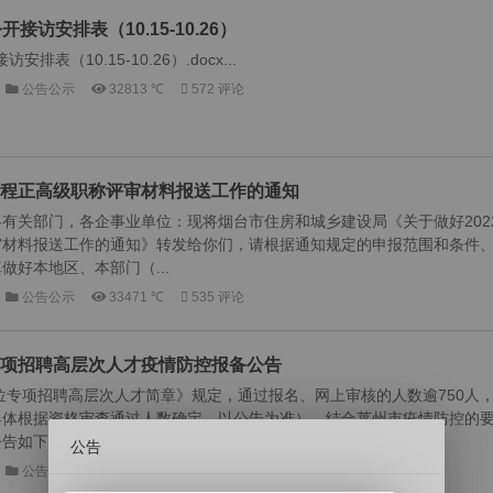
接访安排表（10.15-10.26）
排表（10.15-10.26）.docx...
公告公示
32813 ℃
572 评论
设工程正高级职称评审材料报送工作的通知
有关部门，各企事业单位：现将烟台市住房和城乡建设局《关于做好202
审材料报送工作的通知》转发给你们，请根据通知规定的申报范围和条件
好本地区、本部门（...
公告公示
33471 ℃
535 评论
位专项招聘高层次人才疫情防控报备公告
单位专项招聘高层次人才简章》规定，通过报名、网上审核的人数逾750人
具体根据资格审查通过人数确定，以公告为准）。结合莱州市疫情防控的
如下：一、报备人...
公告
公告公示
32945 ℃
567 评论