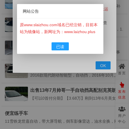
12年起亚K2，手动挡，高配，省油神器全车两处补
原搜莱州信息网（www.slaizhou.com）已经停止运
网站公告
漆联系我时，请说是在莱州信息网看到的。1867848
营！
5735...
20年本田飞度，给钱就卖
此网站已经下线，本站目前为镜像站，用于用户查
原www.slaizhou.com域名已经注销，目前本
车况好，加装倒车影像GPS导航，没事故，20款，1.
询历史资料！
站为镜像站，新网址为：www.laizhou.plus
5L，实表4万公里，交强审车都到23年中，价格可小
如有信息发布需求请前往新网站
⬇
⬇
⬇
刀！联系我时，请说是在莱州信息网看到的。15266
（
www.LaiZhou.Plus
）莱州信息网发布。
12年自动挡福克斯
已读
528062...
点此发布信息
2012年自动挡福特福克斯，1.6L排量，没有任何事
故，跑了8万多公里联系我时，请说是在莱州信息网
看到的。15275538080...
OK
自用现代朗动出售
首页
2016款现代朗动智能型，自动挡，2016年10月上
牌，10.7万公里，，无一点事故，车漆小刮削蹭，已
喷漆处理。。。看车方便联系我时，请说是在莱州信
出售13年7月帅哥一手自动挡高配别克英朗X
发布
息网看到的。18353548484...
T，车况非常精品
信息
【可以0首付分期】【3.68万】刚到13年6月美女一手
自动挡高配别克英朗XT，车况非常精品，保养非常
新，审车保险都到23年6月，1.6L自动挡高配带天
便宜练手车
用户
窗，动力足，开头非常好，上道轻松140迈，多功能
11雪铁龙世嘉自动，带大屏导航，倒车影像雷达，油水全换，刚审
中心
方向盘，百...
的车，到手不花钱。联系我时，请说是在莱州信息网看到的。1524