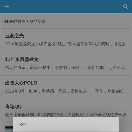
网站首页
物品交易
五菱之光
2010年五菱紫光手续齐全必须过户基本全部原漆联系我时，请说是
在莱州信息网看到的。18678485735...
11年东风雪铁龙
自动挡汽车，审车一整年，刚做的大保健，四条新轮胎，到手不花
钱，有点小剐蹭有意电联。联系我时，请说是在莱州信息网看到
的。15244595771...
出售大众POLO
2011年9月，红色，手动挡，天窗，座椅加热，一手车，刚换的机
油，全险到11月。心动就行动联系我时，请说是在莱州信息网看到
的。18615013127...
奇瑞QQ
老头用车很仔细，09年四缸空调助力都很好 手续齐全必须过户一块
手机价格的钱买台车联系我时，请说是在莱州信息网看到的。1867
公告
8485735...
起亚k2