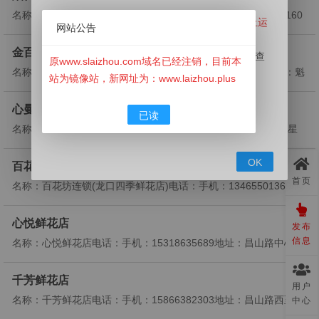
名称：烟台市莱山区富瑞搬家保洁服务部电话：手机：159089160
原搜莱州信息网（www.slaizhou.com）已经停止运
网站公告
09地址：河东北街74号内4号标签：公司企业;...
营！
金百合鲜花店(魁星路)
此网站已经下线，本站目前为镜像站，用于用户查
原www.slaizhou.com域名已经注销，目前本
名称：金百合鲜花店(魁星路)电话：0535-8257666手机：地址：魁
询历史资料！
站为镜像站，新网址为：www.laizhou.plus
星路199号标签：购物;商铺...
如有信息发布需求请前往新网站
⬇
⬇
⬇
（
www.LaiZhou.Plus
）莱州信息网发布。
心曼一格鲜花
已读
点此发布信息
名称：心曼一格鲜花电话：0535-8073388手机：地址：其他魁星
路万新商场南200米标签：购物;商铺...
OK
百花坊连锁(龙口四季鲜花店)
首页
名称：百花坊连锁(龙口四季鲜花店)电话：手机：13465501369地
址：家家悦超市往西50米路南(劳动局红绿灯)...
心悦鲜花店
发布
信息
名称：心悦鲜花店电话：手机：15318635689地址：昌山路中心医
院东60米路北(中心医院东走60米路北)标签...
千芳鲜花店
用户
名称：千芳鲜花店电话：手机：15866382303地址：昌山路西至泊
中心
百货大楼西一百米道南外贸公司大门西10米标签...